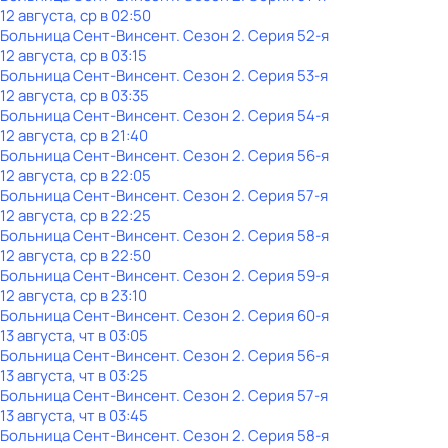
12 августа, ср в 02:50
Больница Сент-Винсент
. Сезон 2
. Серия 52-я
12 августа, ср в 03:15
Больница Сент-Винсент
. Сезон 2
. Серия 53-я
12 августа, ср в 03:35
Больница Сент-Винсент
. Сезон 2
. Серия 54-я
12 августа, ср в 21:40
Больница Сент-Винсент
. Сезон 2
. Серия 56-я
12 августа, ср в 22:05
Больница Сент-Винсент
. Сезон 2
. Серия 57-я
12 августа, ср в 22:25
Больница Сент-Винсент
. Сезон 2
. Серия 58-я
12 августа, ср в 22:50
Больница Сент-Винсент
. Сезон 2
. Серия 59-я
12 августа, ср в 23:10
Больница Сент-Винсент
. Сезон 2
. Серия 60-я
13 августа, чт в 03:05
Больница Сент-Винсент
. Сезон 2
. Серия 56-я
13 августа, чт в 03:25
Больница Сент-Винсент
. Сезон 2
. Серия 57-я
13 августа, чт в 03:45
Больница Сент-Винсент
. Сезон 2
. Серия 58-я