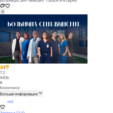
Больница Сент-Винсент 1 сезон 9-я серия
0
1
7.2
IMDb
8
Кинопоиск
Больше информации
.red
Завтра в 12:10