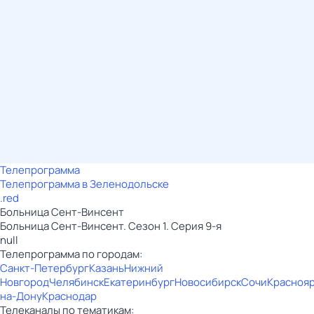
Телепрограмма
Телепрограмма в Зеленодольске
.red
Больница Сент-Винсент
Больница Сент-Винсент. Сезон 1. Серия 9-я
null
Телепрограмма по городам:
Санкт-Петербург
Казань
Нижний
Новгород
Челябинск
Екатеринбург
Новосибирск
Сочи
Красноя
на-Дону
Краснодар
Телеканалы по тематикам: