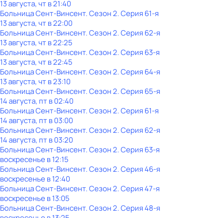
13 августа, чт в 21:40
Больница Сент-Винсент
. Сезон 2
. Серия 61-я
13 августа, чт в 22:00
Больница Сент-Винсент
. Сезон 2
. Серия 62-я
13 августа, чт в 22:25
Больница Сент-Винсент
. Сезон 2
. Серия 63-я
13 августа, чт в 22:45
Больница Сент-Винсент
. Сезон 2
. Серия 64-я
13 августа, чт в 23:10
Больница Сент-Винсент
. Сезон 2
. Серия 65-я
14 августа, пт в 02:40
Больница Сент-Винсент
. Сезон 2
. Серия 61-я
14 августа, пт в 03:00
Больница Сент-Винсент
. Сезон 2
. Серия 62-я
14 августа, пт в 03:20
Больница Сент-Винсент
. Сезон 2
. Серия 63-я
воскресенье
в
12:15
Больница Сент-Винсент
. Сезон 2
. Серия 46-я
воскресенье
в
12:40
Больница Сент-Винсент
. Сезон 2
. Серия 47-я
воскресенье
в
13:05
Больница Сент-Винсент
. Сезон 2
. Серия 48-я
воскресенье
в
13:25