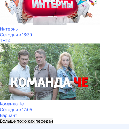
Интерны
Сегодня в 13:30
ТНТ4
Команда Че
Сегодня в 17:05
Вариант
Больше похожих передач