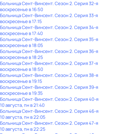
Больница Сент-Винсент
. Сезон 2
. Серия 32-я
воскресенье
в
16:50
Больница Сент-Винсент
. Сезон 2
. Серия 33-я
воскресенье
в
17:15
Больница Сент-Винсент
. Сезон 2
. Серия 34-я
воскресенье
в
17:40
Больница Сент-Винсент
. Сезон 2
. Серия 35-я
воскресенье
в
18:05
Больница Сент-Винсент
. Сезон 2
. Серия 36-я
воскресенье
в
18:25
Больница Сент-Винсент
. Сезон 2
. Серия 37-я
воскресенье
в
18:50
Больница Сент-Винсент
. Сезон 2
. Серия 38-я
воскресенье
в
19:15
Больница Сент-Винсент
. Сезон 2
. Серия 39-я
воскресенье
в
19:35
Больница Сент-Винсент
. Сезон 2
. Серия 40-я
10 августа, пн в 21:40
Больница Сент-Винсент
. Сезон 2
. Серия 46-я
10 августа, пн в 22:05
Больница Сент-Винсент
. Сезон 2
. Серия 47-я
10 августа, пн в 22:25