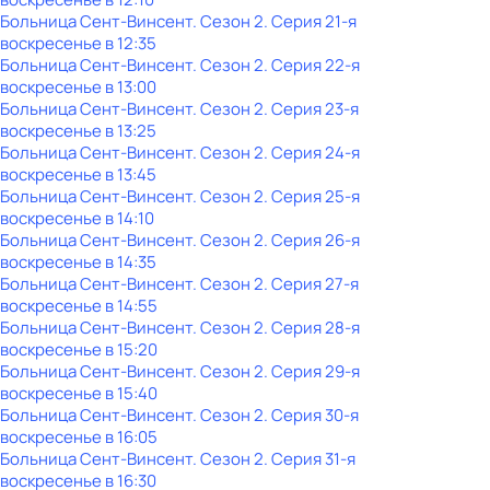
Больница Сент-Винсент
. Сезон 2
. Серия 21-я
воскресенье
в
12:35
Больница Сент-Винсент
. Сезон 2
. Серия 22-я
воскресенье
в
13:00
Больница Сент-Винсент
. Сезон 2
. Серия 23-я
воскресенье
в
13:25
Больница Сент-Винсент
. Сезон 2
. Серия 24-я
воскресенье
в
13:45
Больница Сент-Винсент
. Сезон 2
. Серия 25-я
воскресенье
в
14:10
Больница Сент-Винсент
. Сезон 2
. Серия 26-я
воскресенье
в
14:35
Больница Сент-Винсент
. Сезон 2
. Серия 27-я
воскресенье
в
14:55
Больница Сент-Винсент
. Сезон 2
. Серия 28-я
воскресенье
в
15:20
Больница Сент-Винсент
. Сезон 2
. Серия 29-я
воскресенье
в
15:40
Больница Сент-Винсент
. Сезон 2
. Серия 30-я
воскресенье
в
16:05
Больница Сент-Винсент
. Сезон 2
. Серия 31-я
воскресенье
в
16:30