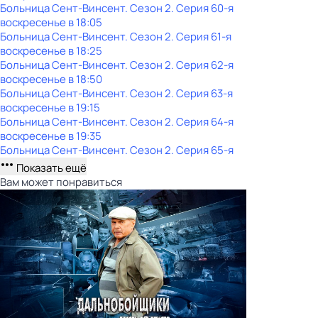
Больница Сент-Винсент
. Сезон 2
. Серия 60-я
воскресенье
в
18:05
Больница Сент-Винсент
. Сезон 2
. Серия 61-я
воскресенье
в
18:25
Больница Сент-Винсент
. Сезон 2
. Серия 62-я
воскресенье
в
18:50
Больница Сент-Винсент
. Сезон 2
. Серия 63-я
воскресенье
в
19:15
Больница Сент-Винсент
. Сезон 2
. Серия 64-я
воскресенье
в
19:35
Больница Сент-Винсент
. Сезон 2
. Серия 65-я
Показать ещё
Вам может понравиться