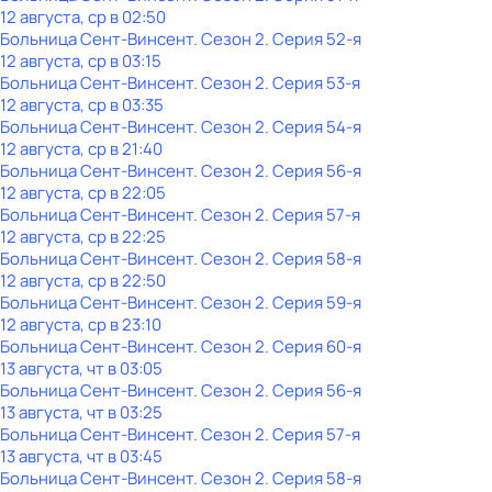
12 августа, ср в 02:50
Больница Сент-Винсент
. Сезон 2
. Серия 52-я
12 августа, ср в 03:15
Больница Сент-Винсент
. Сезон 2
. Серия 53-я
12 августа, ср в 03:35
Больница Сент-Винсент
. Сезон 2
. Серия 54-я
12 августа, ср в 21:40
Больница Сент-Винсент
. Сезон 2
. Серия 56-я
12 августа, ср в 22:05
Больница Сент-Винсент
. Сезон 2
. Серия 57-я
12 августа, ср в 22:25
Больница Сент-Винсент
. Сезон 2
. Серия 58-я
12 августа, ср в 22:50
Больница Сент-Винсент
. Сезон 2
. Серия 59-я
12 августа, ср в 23:10
Больница Сент-Винсент
. Сезон 2
. Серия 60-я
13 августа, чт в 03:05
Больница Сент-Винсент
. Сезон 2
. Серия 56-я
13 августа, чт в 03:25
Больница Сент-Винсент
. Сезон 2
. Серия 57-я
13 августа, чт в 03:45
Больница Сент-Винсент
. Сезон 2
. Серия 58-я