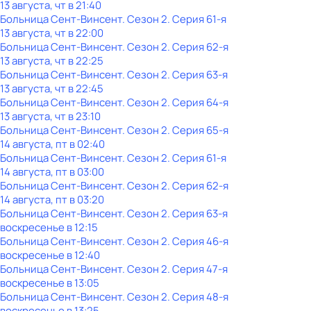
13 августа, чт в 21:40
Больница Сент-Винсент
. Сезон 2
. Серия 61-я
13 августа, чт в 22:00
Больница Сент-Винсент
. Сезон 2
. Серия 62-я
13 августа, чт в 22:25
Больница Сент-Винсент
. Сезон 2
. Серия 63-я
13 августа, чт в 22:45
Больница Сент-Винсент
. Сезон 2
. Серия 64-я
13 августа, чт в 23:10
Больница Сент-Винсент
. Сезон 2
. Серия 65-я
14 августа, пт в 02:40
Больница Сент-Винсент
. Сезон 2
. Серия 61-я
14 августа, пт в 03:00
Больница Сент-Винсент
. Сезон 2
. Серия 62-я
14 августа, пт в 03:20
Больница Сент-Винсент
. Сезон 2
. Серия 63-я
воскресенье
в
12:15
Больница Сент-Винсент
. Сезон 2
. Серия 46-я
воскресенье
в
12:40
Больница Сент-Винсент
. Сезон 2
. Серия 47-я
воскресенье
в
13:05
Больница Сент-Винсент
. Сезон 2
. Серия 48-я
воскресенье
в
13:25