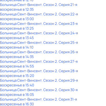
Больница Сент-Винсент
. Сезон 2
. Серия 21-я
воскресенье
в
12:35
Больница Сент-Винсент
. Сезон 2
. Серия 22-я
воскресенье
в
13:00
Больница Сент-Винсент
. Сезон 2
. Серия 23-я
воскресенье
в
13:25
Больница Сент-Винсент
. Сезон 2
. Серия 24-я
воскресенье
в
13:45
Больница Сент-Винсент
. Сезон 2
. Серия 25-я
воскресенье
в
14:10
Больница Сент-Винсент
. Сезон 2
. Серия 26-я
воскресенье
в
14:35
Больница Сент-Винсент
. Сезон 2
. Серия 27-я
воскресенье
в
14:55
Больница Сент-Винсент
. Сезон 2
. Серия 28-я
воскресенье
в
15:20
Больница Сент-Винсент
. Сезон 2
. Серия 29-я
воскресенье
в
15:40
Больница Сент-Винсент
. Сезон 2
. Серия 30-я
воскресенье
в
16:05
Больница Сент-Винсент
. Сезон 2
. Серия 31-я
воскресенье
в
16:30