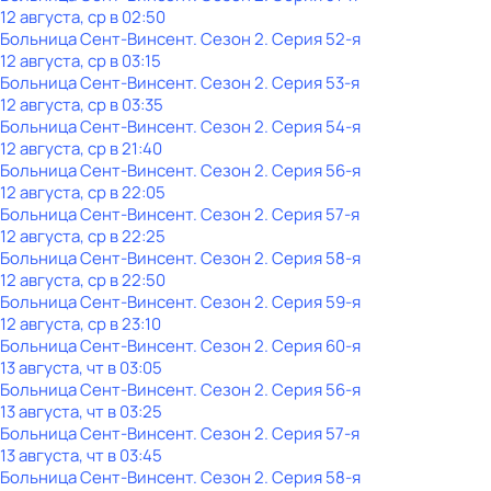
12 августа, ср в 02:50
Больница Сент-Винсент
. Сезон 2
. Серия 52-я
12 августа, ср в 03:15
Больница Сент-Винсент
. Сезон 2
. Серия 53-я
12 августа, ср в 03:35
Больница Сент-Винсент
. Сезон 2
. Серия 54-я
12 августа, ср в 21:40
Больница Сент-Винсент
. Сезон 2
. Серия 56-я
12 августа, ср в 22:05
Больница Сент-Винсент
. Сезон 2
. Серия 57-я
12 августа, ср в 22:25
Больница Сент-Винсент
. Сезон 2
. Серия 58-я
12 августа, ср в 22:50
Больница Сент-Винсент
. Сезон 2
. Серия 59-я
12 августа, ср в 23:10
Больница Сент-Винсент
. Сезон 2
. Серия 60-я
13 августа, чт в 03:05
Больница Сент-Винсент
. Сезон 2
. Серия 56-я
13 августа, чт в 03:25
Больница Сент-Винсент
. Сезон 2
. Серия 57-я
13 августа, чт в 03:45
Больница Сент-Винсент
. Сезон 2
. Серия 58-я