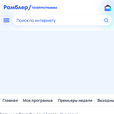
Поиск по интернету
Главная
Моя программа
Премьеры недели
Выходн