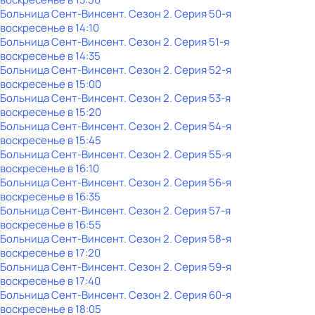
Больница Сент-Винсент
. Сезон 2
. Серия 50-я
воскресенье
в
14:10
Больница Сент-Винсент
. Сезон 2
. Серия 51-я
воскресенье
в
14:35
Больница Сент-Винсент
. Сезон 2
. Серия 52-я
воскресенье
в
15:00
Больница Сент-Винсент
. Сезон 2
. Серия 53-я
воскресенье
в
15:20
Больница Сент-Винсент
. Сезон 2
. Серия 54-я
воскресенье
в
15:45
Больница Сент-Винсент
. Сезон 2
. Серия 55-я
воскресенье
в
16:10
Больница Сент-Винсент
. Сезон 2
. Серия 56-я
воскресенье
в
16:35
Больница Сент-Винсент
. Сезон 2
. Серия 57-я
воскресенье
в
16:55
Больница Сент-Винсент
. Сезон 2
. Серия 58-я
воскресенье
в
17:20
Больница Сент-Винсент
. Сезон 2
. Серия 59-я
воскресенье
в
17:40
Больница Сент-Винсент
. Сезон 2
. Серия 60-я
воскресенье
в
18:05