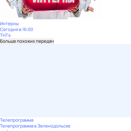
Интерны
Сегодня в 16:00
ТНТ4
Больше похожих передач
Телепрограмма
Телепрограмма в Зеленодольске