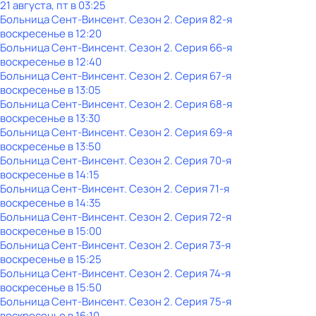
21 августа, пт в 03:25
Больница Сент-Винсент
. Сезон 2
. Серия 82-я
воскресенье
в
12:20
Больница Сент-Винсент
. Сезон 2
. Серия 66-я
воскресенье
в
12:40
Больница Сент-Винсент
. Сезон 2
. Серия 67-я
воскресенье
в
13:05
Больница Сент-Винсент
. Сезон 2
. Серия 68-я
воскресенье
в
13:30
Больница Сент-Винсент
. Сезон 2
. Серия 69-я
воскресенье
в
13:50
Больница Сент-Винсент
. Сезон 2
. Серия 70-я
воскресенье
в
14:15
Больница Сент-Винсент
. Сезон 2
. Серия 71-я
воскресенье
в
14:35
Больница Сент-Винсент
. Сезон 2
. Серия 72-я
воскресенье
в
15:00
Больница Сент-Винсент
. Сезон 2
. Серия 73-я
воскресенье
в
15:25
Больница Сент-Винсент
. Сезон 2
. Серия 74-я
воскресенье
в
15:50
Больница Сент-Винсент
. Сезон 2
. Серия 75-я
воскресенье
в
16:10