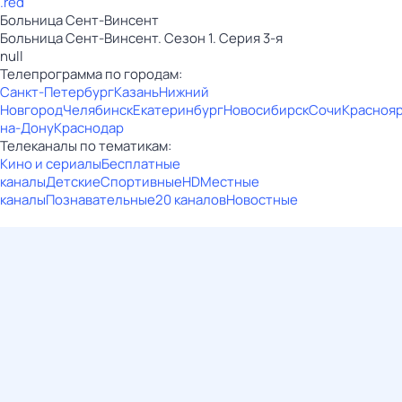
.red
Больница Сент-Винсент
Больница Сент-Винсент. Сезон 1. Серия 3-я
null
Телепрограмма по городам:
Санкт-Петербург
Казань
Нижний
Новгород
Челябинск
Екатеринбург
Новосибирск
Сочи
Красноя
на-Дону
Краснодар
Телеканалы по тематикам:
Кино и сериалы
Бесплатные
каналы
Детские
Спортивные
HD
Местные
каналы
Познавательные
20 каналов
Новостные