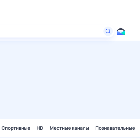
Спортивные
HD
Местные каналы
Познавательные