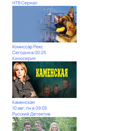
НТВ Сериал
Комиссар Рекс
Сегодня в 00:25
Киносерия
Каменская
10 авг, пн в 09:05
Русский Детектив