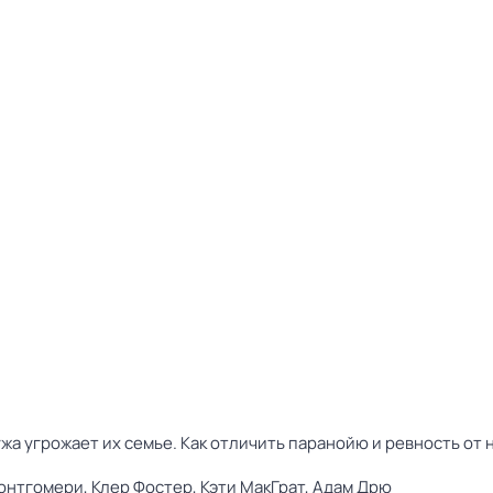
жа угрожает их семье. Как отличить паранойю и ревность от
онтгомери,
Клер Фостер,
Кэти МакГрат,
Адам Дрю