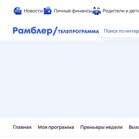
Новости
Личные финансы
Родители и дет
Здоровье
Поиск по инте
Развлечен
Дом и уют
Спорт
Карьера
Авто
Технологи
Жизненные
Сберегаем
Гороскопы
Главная
Моя программа
Премьеры недели
Вых