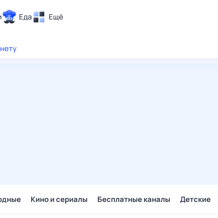
и
Еда
Ещё
Почта
рнету
ия и отдых
Поиск
Погода
ТВ-программа
и и тренды
 ситуации
 вместе
Помощь
одные
Кино и сериалы
Бесплатные каналы
Детские