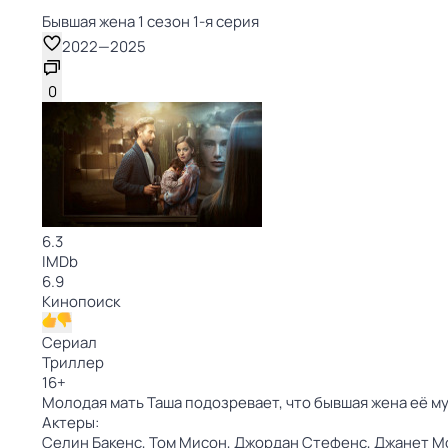
Бывшая жена 1 сезон 1-я серия
2022
—
2025
0
6.3
IMDb
6.9
Кинопоиск
Сериал
Триллер
16
+
Молодая мать Таша подозревает, что бывшая жена её му
Актеры:
Селин Бакенс,
Том Мисон,
Джордан Стефенс,
Джанет М