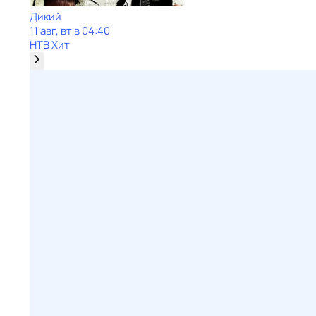
Дикий
11 авг, вт в 04:40
НТВ Хит