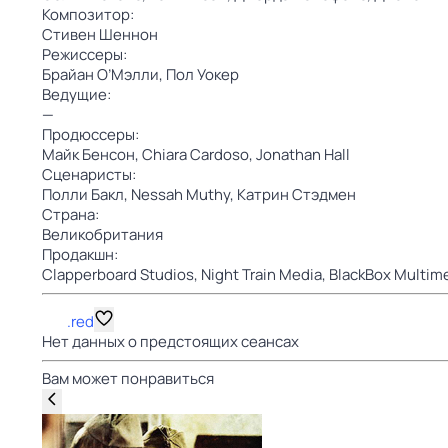
Композитор:
Стивен Шеннон
Режиссеры:
Брайан О’Мэлли,
Пол Уокер
Ведущие:
—
Продюссеры:
Майк Бенсон,
Chiara Cardoso,
Jonathan Hall
Сценаристы:
Полли Бакл,
Nessah Muthy,
Катрин Стэдмен
Страна:
Великобритания
Продакшн:
Clapperboard Studios,
Night Train Media,
BlackBox Multim
.red
Нет данных о предстоящих сеансах
Вам может понравиться