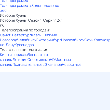
Телепрограмма
Телепрограмма в Зеленодольске
.red
История Хуаны
История Хуаны. Сезон 1. Серия 12-я
null
Телепрограмма по городам:
Санкт-Петербург
Казань
Нижний
Новгород
Челябинск
Екатеринбург
Новосибирск
Сочи
Красноя
на-Дону
Краснодар
Телеканалы по тематикам:
Кино и сериалы
Бесплатные
каналы
Детские
Спортивные
HD
Местные
каналы
Познавательные
20 каналов
Новостные