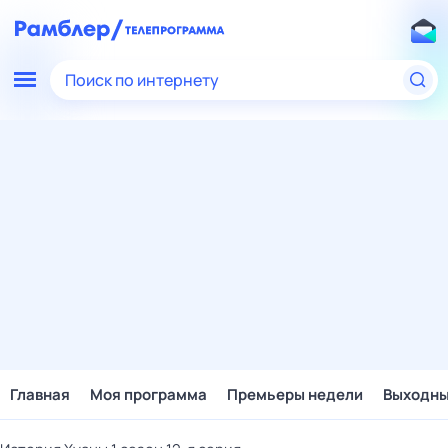
Поиск по интернету
Главная
Моя программа
Премьеры недели
Выходн