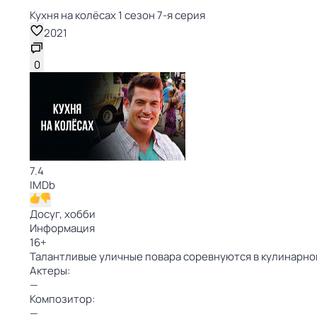
Кухня на колёсах 1 сезон 7-я серия
2021
0
7.4
IMDb
Досуг, хобби
Информация
16
+
Талантливые уличные повара соревнуются в кулинарно
Актеры:
—
Композитор:
—