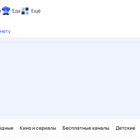
и
Еда
Ещё
Почта
рнету
ия и отдых
Поиск
Погода
ТВ-программа
и и тренды
 ситуации
 вместе
Помощь
одные
Кино и сериалы
Бесплатные каналы
Детские