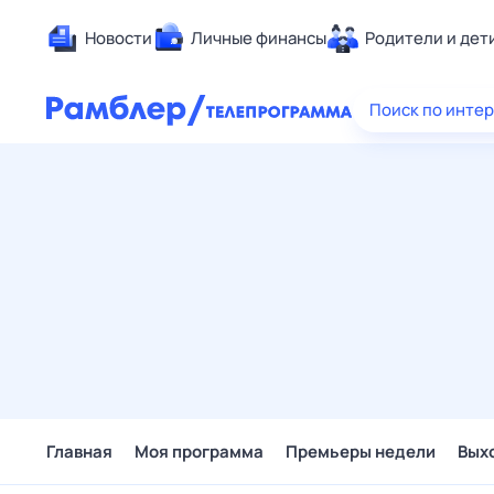
Новости
Личные финансы
Родители и дет
Здоровье
Поиск по инте
Развлечен
Дом и уют
Спорт
Карьера
Авто
Технологи
Жизненные
Сберегаем
Гороскопы
Главная
Моя программа
Премьеры недели
Вых