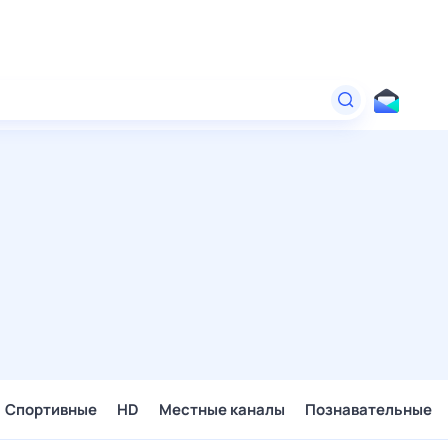
Спортивные
HD
Местные каналы
Познавательные