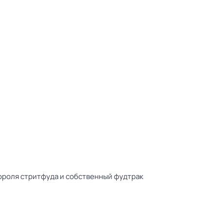
ороля стритфуда и собственный фудтрак