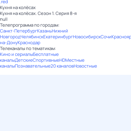
.red
Кухня на колёсах
Кухня на колёсах. Сезон 1. Серия 8-я
null
Телепрограмма по городам:
Санкт-Петербург
Казань
Нижний
Новгород
Челябинск
Екатеринбург
Новосибирск
Сочи
Красноя
на-Дону
Краснодар
Телеканалы по тематикам:
Кино и сериалы
Бесплатные
каналы
Детские
Спортивные
HD
Местные
каналы
Познавательные
20 каналов
Новостные