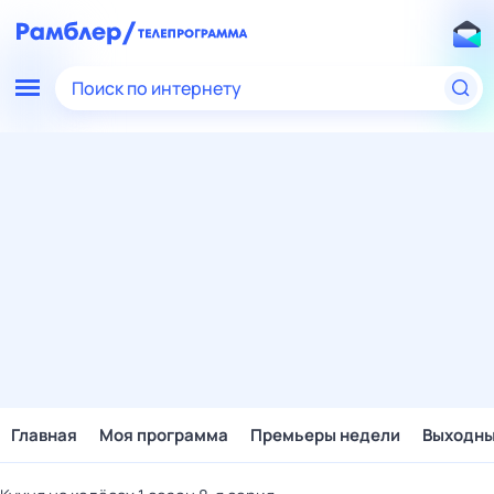
Поиск по интернету
Главная
Моя программа
Премьеры недели
Выходн