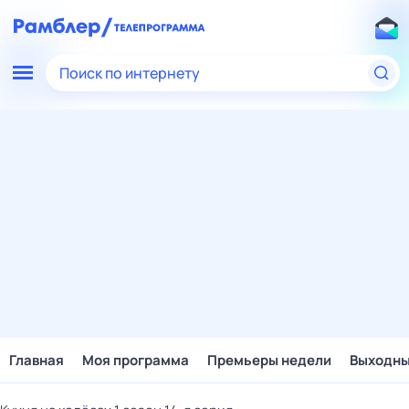
Поиск по интернету
Главная
Моя программа
Премьеры недели
Выходн