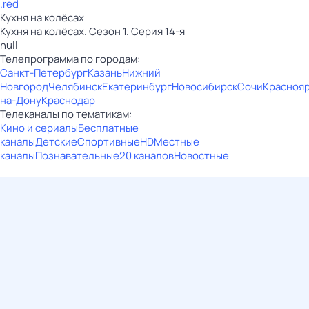
.red
Кухня на колёсах
Кухня на колёсах. Сезон 1. Серия 14-я
null
Телепрограмма по городам:
Санкт-Петербург
Казань
Нижний
Новгород
Челябинск
Екатеринбург
Новосибирск
Сочи
Красноя
на-Дону
Краснодар
Телеканалы по тематикам:
Кино и сериалы
Бесплатные
каналы
Детские
Спортивные
HD
Местные
каналы
Познавательные
20 каналов
Новостные