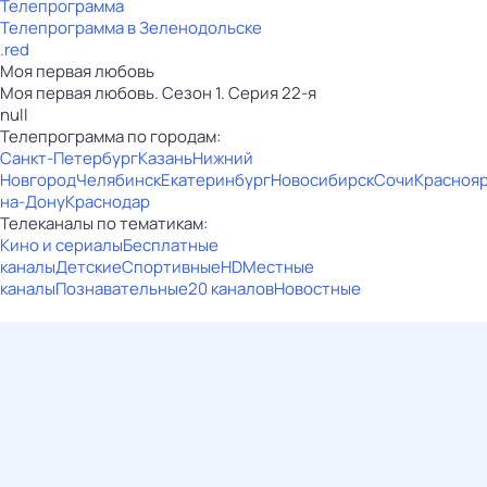
Телепрограмма
Телепрограмма в Зеленодольске
.red
Моя первая любовь
Моя первая любовь. Сезон 1. Серия 22-я
null
Телепрограмма по городам:
Санкт-Петербург
Казань
Нижний
Новгород
Челябинск
Екатеринбург
Новосибирск
Сочи
Красноя
на-Дону
Краснодар
Телеканалы по тематикам:
Кино и сериалы
Бесплатные
каналы
Детские
Спортивные
HD
Местные
каналы
Познавательные
20 каналов
Новостные