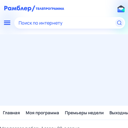
Поиск по интернету
Главная
Моя программа
Премьеры недели
Выходн