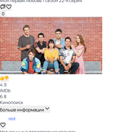
Моя первая любовь 1 сезон 22-я серия
0
4.9
IMDb
6.8
Кинопоиск
Больше информации
.red
Нет данных о предстоящих сеансах