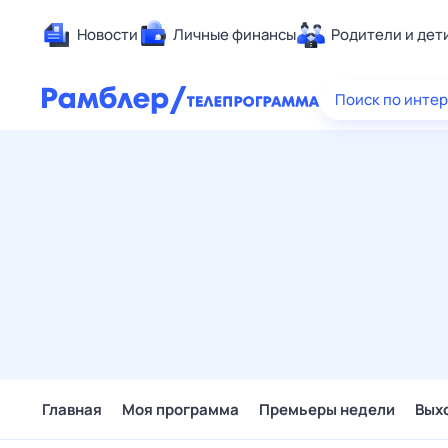
Новости
Личные финансы
Родители и дет
Здоровье
Поиск по инте
Развлечен
Дом и уют
Спорт
Карьера
Авто
Технологи
Жизненные
Сберегаем
Гороскопы
Главная
Моя программа
Премьеры недели
Вых