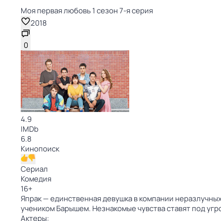
Моя первая любовь 1 сезон 7-я серия
2018
0
4.9
IMDb
6.8
Кинопоиск
Сериал
Комедия
16
+
Япрак — единственная девушка в компании неразлучных 
учеником Барышем. Незнакомые чувства ставят под угр
Актеры: