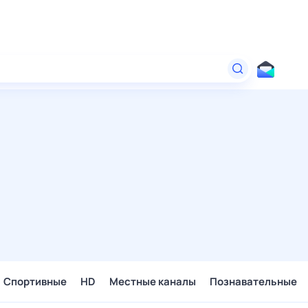
Спортивные
HD
Местные каналы
Познавательные