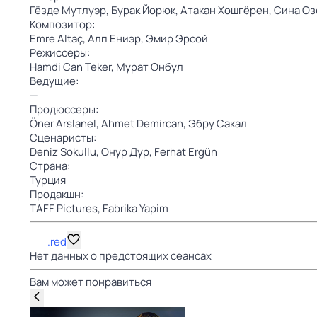
Гёзде Мутлуэр,
Бурак Йорюк,
Атакан Хошгёрен,
Сина Оз
Композитор:
Emre Altaç,
Алп Ениэр,
Эмир Эрсой
Режиссеры:
Hamdi Can Teker,
Мурат Онбул
Ведущие:
—
Продюссеры:
Öner Arslanel,
Ahmet Demircan,
Эбру Сакал
Сценаристы:
Deniz Sokullu,
Онур Дур,
Ferhat Ergün
Страна:
Турция
Продакшн:
TAFF Pictures,
Fabrika Yapim
.red
Нет данных о предстоящих сеансах
Вам может понравиться