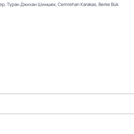
ер,
Туран Джихан Шимшек,
Cemrehan Karakas,
Berke Bük