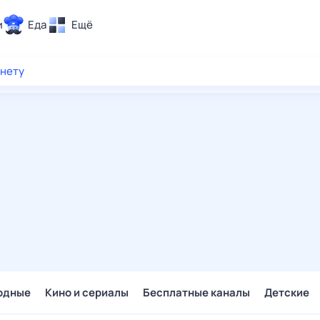
и
Еда
Ещё
Почта
рнету
ия и отдых
Поиск
Погода
ТВ-программа
и и тренды
 ситуации
 вместе
Помощь
одные
Кино и сериалы
Бесплатные каналы
Детские