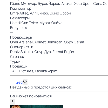
Гёзде Мутлуэр,
Бурак Йорюк,
Атакан Хошгёрен,
Сина Оз
Композитор:
Emre Altaç,
Алп Ениэр,
Эмир Эрсой
Режиссеры:
Hamdi Can Teker,
Мурат Онбул
Ведущие:
—
Продюссеры:
Öner Arslanel,
Ahmet Demircan,
Эбру Сакал
Сценаристы:
Deniz Sokullu,
Онур Дур,
Ferhat Ergün
Страна:
Турция
Продакшн:
TAFF Pictures,
Fabrika Yapim
.red
Нет данных о предстоящих сеансах
Вам может понравиться