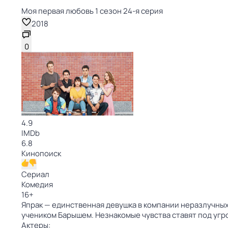
Моя первая любовь 1 сезон 24-я серия
2018
0
4.9
IMDb
6.8
Кинопоиск
Сериал
Комедия
16
+
Япрак — единственная девушка в компании неразлучных 
учеником Барышем. Незнакомые чувства ставят под угр
Актеры: