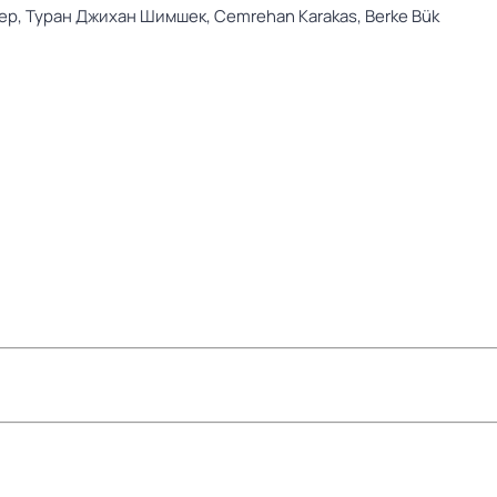
ер,
Туран Джихан Шимшек,
Cemrehan Karakas,
Berke Bük