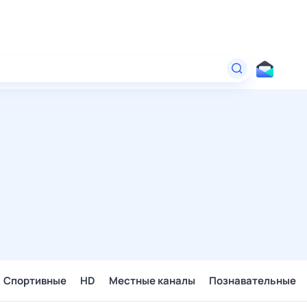
Спортивные
HD
Местные каналы
Познавательные