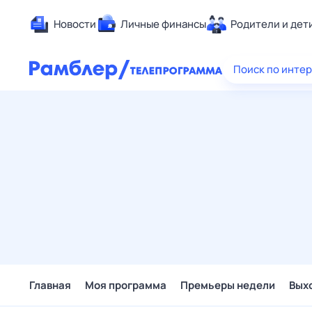
Новости
Личные финансы
Родители и дет
Здоровье
Поиск по инте
Развлечен
Дом и уют
Спорт
Карьера
Авто
Технологи
Жизненные
Сберегаем
Гороскопы
Главная
Моя программа
Премьеры недели
Вых