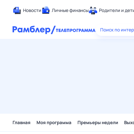
Новости
Личные финансы
Родители и дет
Здоровье
Поиск по инте
Развлечен
Дом и уют
Спорт
Карьера
Авто
Технологи
Жизненные
Сберегаем
Гороскопы
Главная
Моя программа
Премьеры недели
Вых