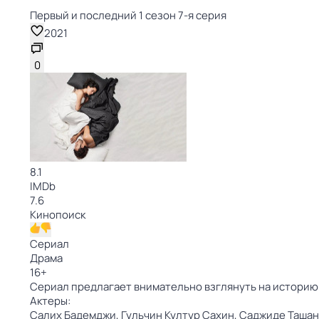
Первый и последний 1 сезон 7-я серия
2021
0
8.1
IMDb
7.6
Кинопоиск
Сериал
Драма
16
+
Сериал предлагает внимательно взглянуть на историю п
Актеры:
Салих Бадемджи,
Гульчин Култур Сахин,
Саджиде Ташан