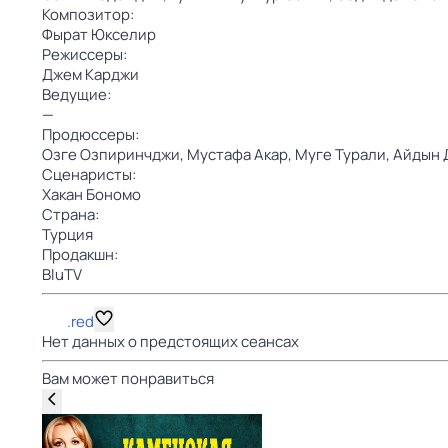
Композитор:
Фырат Юкселир
Режиссеры:
Джем Карджи
Ведущие:
—
Продюссеры:
Озге Озпиринчджи,
Мустафа Акар,
Муге Турали,
Айдын 
Сценаристы:
Хакан Бономо
Страна:
Турция
Продакшн:
BluTV
.red
Нет данных о предстоящих сеансах
Вам может понравиться