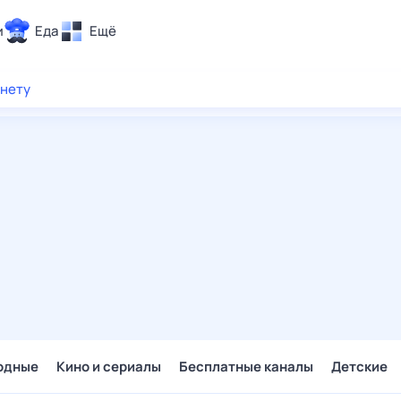
и
Еда
Ещё
Почта
рнету
ия и отдых
Поиск
Погода
ТВ-программа
и и тренды
 ситуации
 вместе
Помощь
одные
Кино и сериалы
Бесплатные каналы
Детские