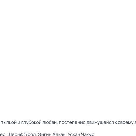
ылкой и глубокой любви, постепенно движущейся к своему зак
ер,
Шериф Эрол,
Энгин Алкан,
Усхан Чакыр