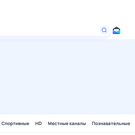
Спортивные
HD
Местные каналы
Познавательные