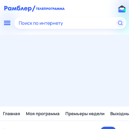
Поиск по интернету
Главная
Моя программа
Премьеры недели
Выходн