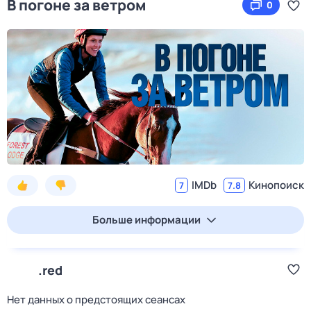
В погоне за ветром
0
IMDb
Кинопоиск
7
7.8
Больше информации
.red
Нет данных о предстоящих сеансах