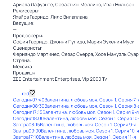
Ариела Лафуэнте,
Себастьян Меллино,
Иван Нильсон
Режиссеры:
Яхайра Гарридо,
Лило Вилаплана
Ведущие:
—
Продюссеры:
София Гарридо,
Джонни Пулидо,
Мария Эухения Муси
Сценаристы:
Фернандо Мартинес,
Сезар Сьерра,
Хосе Мануэль Суар
Страна:
Мексика
Продакшн:
ZEE Entertainment Enterprises,
Vip 2000 Tv
.red
Сегодня
07:40
Валентина, любовь моя
. Сезон 1
. Серия 7-
Сегодня
08:30
Валентина, любовь моя
. Сезон 1
. Серия 8-
Сегодня
17:15
Валентина, любовь моя
. Сезон 1
. Серия 9-я
Сегодня
18:00
Валентина, любовь моя
. Сезон 1
. Серия 10
Завтра
08:15
Валентина, любовь моя
. Сезон 1
. Серия 9-я
Завтра
09:00
Валентина, любовь моя
. Сезон 1
. Серия 10-я
Завтра
17:10
Валентина, любовь моя
. Сезон 1
. Серия 11-я