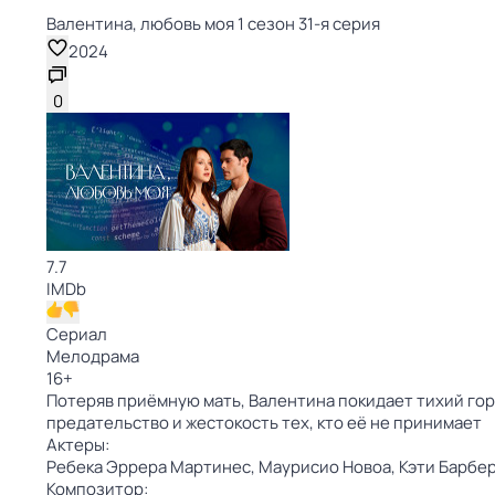
Валентина, любовь моя 1 сезон 31-я серия
2024
0
7.7
IMDb
Сериал
Мелодрама
16
+
Потеряв приёмную мать, Валентина покидает тихий горо
предательство и жестокость тех, кто её не принимает
Актеры:
Ребека Эррера Мартинес,
Маурисио Новоа,
Кэти Барбе
Композитор: