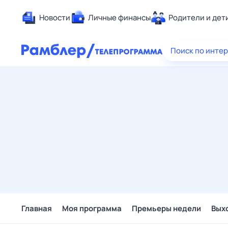
Новости
Личные финансы
Родители и дет
Здоровье
Поиск по инте
Развлечен
Дом и уют
Спорт
Карьера
Авто
Технологи
Жизненные
Сберегаем
Гороскопы
Главная
Моя программа
Премьеры недели
Вых