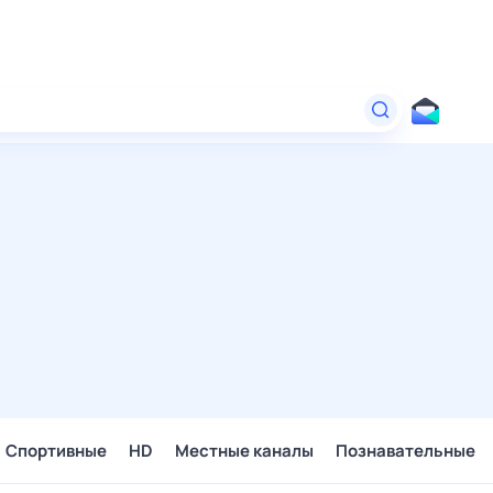
Спортивные
HD
Местные каналы
Познавательные