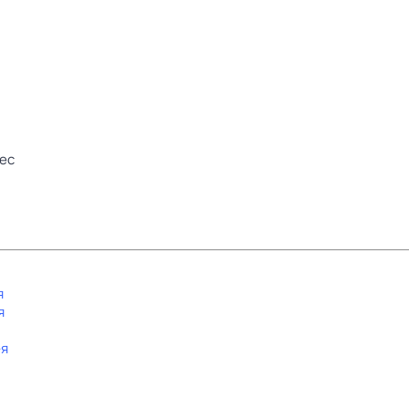
ес
я
я
-я