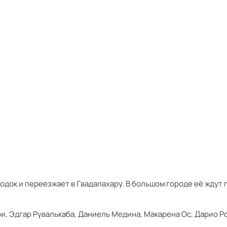
док и переезжает в Гвадалахару. В большом городе её ждут 
ри,
Эдгар Рувалькаба,
Даниель Медина,
Макарена Ос,
Дарио Р