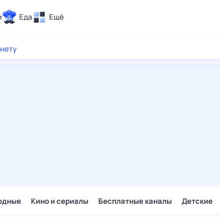
и
Еда
Ещё
Почта
рнету
ия и отдых
Поиск
Погода
ТВ-программа
и и тренды
 ситуации
 вместе
Помощь
одные
Кино и сериалы
Бесплатные каналы
Детские