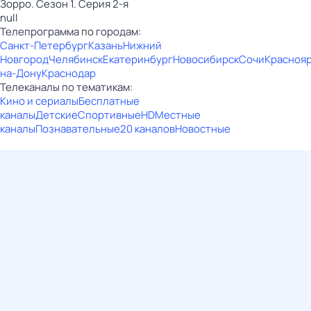
Зорро. Сезон 1. Серия 2-я
null
Телепрограмма по городам:
Санкт-Петербург
Казань
Нижний
Новгород
Челябинск
Екатеринбург
Новосибирск
Сочи
Красноя
на-Дону
Краснодар
Телеканалы по тематикам:
Кино и сериалы
Бесплатные
каналы
Детские
Спортивные
HD
Местные
каналы
Познавательные
20 каналов
Новостные