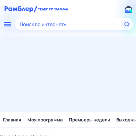
Поиск по интернету
Главная
Моя программа
Премьеры недели
Выходн