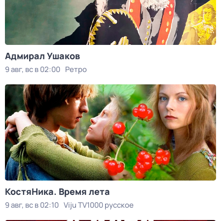
Адмирал Ушаков
9 авг, вс в 02:00
Ретро
КостяНика. Время лета
9 авг, вс в 02:10
Viju TV1000 русское