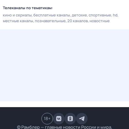
Телеканалы по тематикам:
кино и сериалы
бесплатные каналы
детские
спортивные
hd
местные каналы
познавательные
20 каналов
новостные
18
+
© Рамблер — главные новости России и мира,