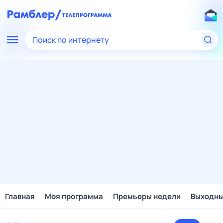
Поиск по интернету
Главная
Моя программа
Премьеры недели
Выходн