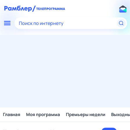
Поиск по интернету
Главная
Моя программа
Премьеры недели
Выходн