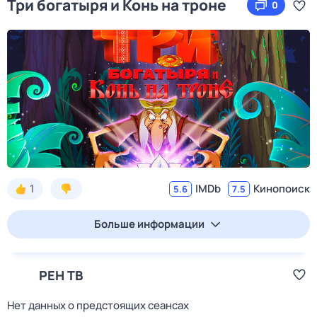
Три богатыря и Конь на троне
0
1
IMDb
Кинопоиск
5.6
7.5
Больше информации
РЕН ТВ
Нет данных о предстоящих сеансах