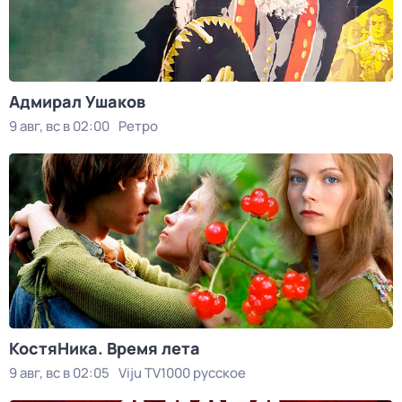
Адмирал Ушаков
9 авг, вс в 02:00
Ретро
КостяНика. Время лета
9 авг, вс в 02:05
Viju TV1000 русское