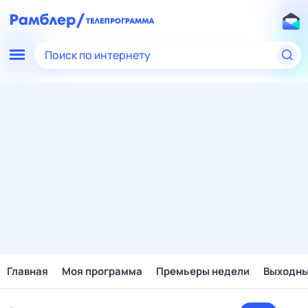
Поиск по интернету
Главная
Моя программа
Премьеры недели
Выходн