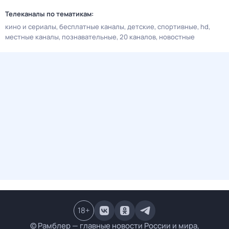
Телеканалы по тематикам:
кино и сериалы
бесплатные каналы
детские
спортивные
hd
местные каналы
познавательные
20 каналов
новостные
18
+
© Рамблер — главные новости России и мира,