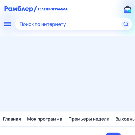
Поиск по интернету
Главная
Моя программа
Премьеры недели
Выходн