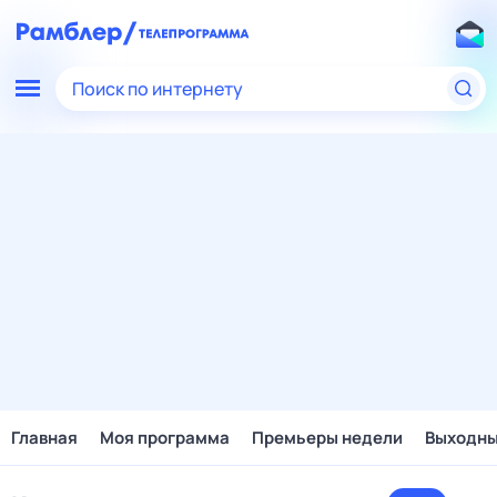
Поиск по интернету
Главная
Моя программа
Премьеры недели
Выходн