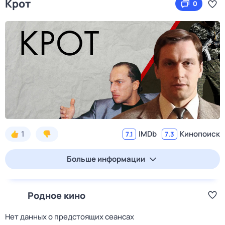
Крот
0
1
IMDb
Кинопоиск
7.1
7.3
Больше информации
Родное кино
Нет данных о предстоящих сеансах