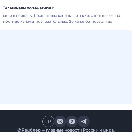
Телеканалы по тематикам:
кино и сериалы
бесплатные каналы
детские
спортивные
hd
местные каналы
познавательные
20 каналов
новостные
18
+
© Рамблер — главные новости России и мира,