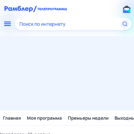
Поиск по интернету
Главная
Моя программа
Премьеры недели
Выходн