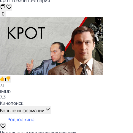
Крот 1 сезон 10-я серия
0
1
7.1
IMDb
7.3
Кинопоиск
Больше информации
Родное кино
Нет данных о предстоящих сеансах