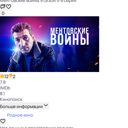
Ментовские войны 9 сезон 5-я серия
0
12
2
7.8
IMDb
8.1
Кинопоиск
Больше информации
Родное кино
Нет данных о предстоящих сеансах