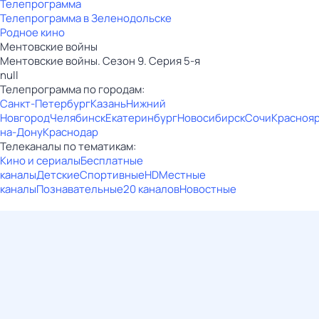
Телепрограмма
Телепрограмма в Зеленодольске
Родное кино
Ментовские войны
Ментовские войны. Сезон 9. Серия 5-я
null
Телепрограмма по городам:
Санкт-Петербург
Казань
Нижний
Новгород
Челябинск
Екатеринбург
Новосибирск
Сочи
Красноя
на-Дону
Краснодар
Телеканалы по тематикам:
Кино и сериалы
Бесплатные
каналы
Детские
Спортивные
HD
Местные
каналы
Познавательные
20 каналов
Новостные