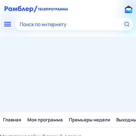
Поиск по интернету
Главная
Моя программа
Премьеры недели
Выходн