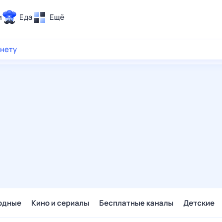
и
Еда
Ещё
Почта
рнету
ия и отдых
Поиск
Погода
ТВ-программа
и и тренды
 ситуации
 вместе
Помощь
одные
Кино и сериалы
Бесплатные каналы
Детские