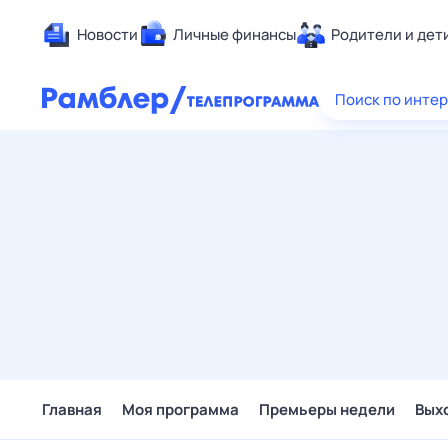
Новости
Личные финансы
Родители и дет
Здоровье
Поиск по инте
Развлечен
Дом и уют
Спорт
Карьера
Авто
Технологи
Жизненные
Сберегаем
Гороскопы
Главная
Моя программа
Премьеры недели
Вых