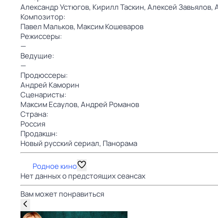
Александр Устюгов,
Кирилл Таскин,
Алексей Завьялов,
Композитор:
Павел Мальков,
Максим Кошеваров
Режиссеры:
—
Ведущие:
—
Продюссеры:
Андрей Каморин
Сценаристы:
Максим Есаулов,
Андрей Романов
Страна:
Россия
Продакшн:
Новый русский сериал,
Панорама
Родное кино
Нет данных о предстоящих сеансах
Вам может понравиться