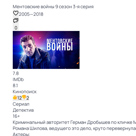
Ментовские войны 9 сезон 3-я серия
2005
—
2018
0
7.8
IMDb
8.1
Кинопоиск
12
2
Сериал
Детектив
16
+
Криминальный авторитет Герман Дробышев по кличке Мо
Романа Шилова, ведущего это дело, круто перевернула
Актеры: