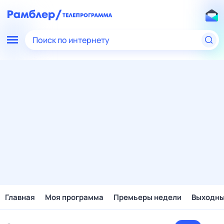
Поиск по интернету
Главная
Моя программа
Премьеры недели
Выходн