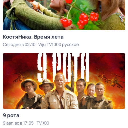
КостяНика. Время лета
Сегодня в 02:10
Viju TV1000 русское
9 рота
9 авг, вс в 17:05
TV XXI