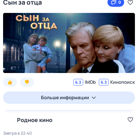
Сын за отца
0
IMDb
Кинопоиск
6.3
6.3
Больше информации
Родное кино
Завтра в 22:40