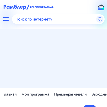
Поиск по интернету
Главная
Моя программа
Премьеры недели
Выходн