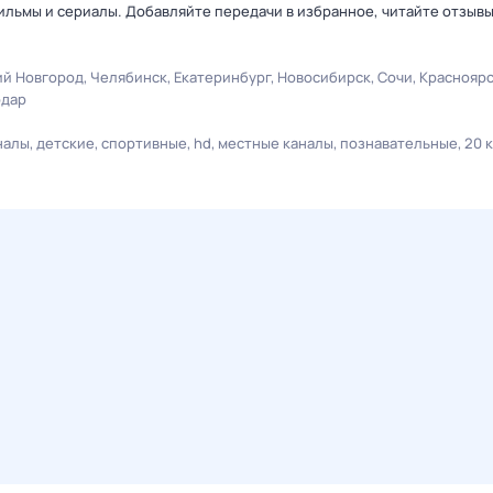
льмы и сериалы. Добавляйте передачи в избранное, читайте отзыв
й Новгород
Челябинск
Екатеринбург
Новосибирск
Сочи
Краснояр
одар
налы
детские
спортивные
hd
местные каналы
познавательные
20 