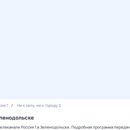
сия 1
Ни к селу, ни к городу 2
Зеленодольске
а телеканале Россия 1 в Зеленодольске. Подробная программа передач 