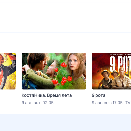
КостяНика. Время лета
9 рота
9 авг, вс в 02:05
9 авг, вс в 17:05
TV
Viju TV1000 русское