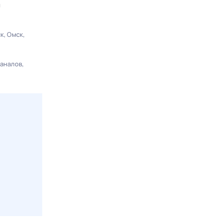
ы
ск
Омск
каналов