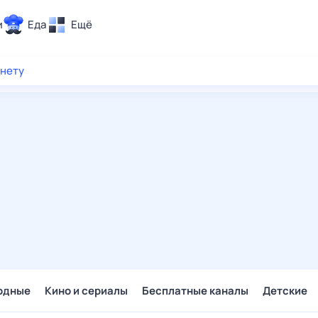
и
Еда
Ещё
Почта
рнету
ия и отдых
Поиск
Погода
ТВ-программа
и и тренды
 ситуации
 вместе
Помощь
одные
Кино и сериалы
Бесплатные каналы
Детские