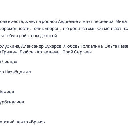
ова вместе, живут в родной Авдеевке и ждут первенца. Мила
еременности. Толик уверен, что родится сын. Он мечтает наз
анят обустройством детской
олубкина,
Александр Бухаров,
Любовь Толкалина,
Ольга Каза
й Гришин,
Любовь Артемьева,
Юрий Сергеев
й Чинцов
р Нахабцев мл.
Межиев
урбаналиев
рский центр «Браво»