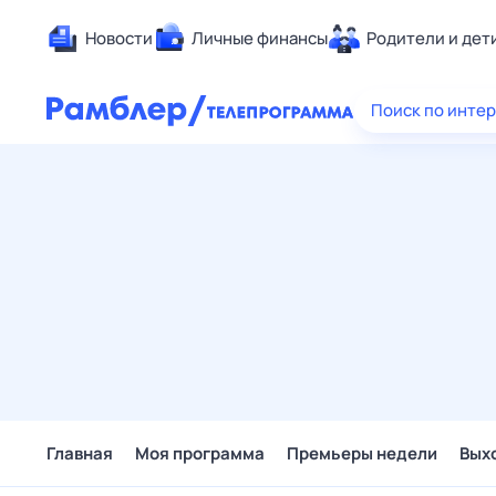
Новости
Личные финансы
Родители и дет
Здоровье
Поиск по инте
Развлечен
Дом и уют
Спорт
Карьера
Авто
Технологи
Жизненные
Сберегаем
Гороскопы
Главная
Моя программа
Премьеры недели
Вых