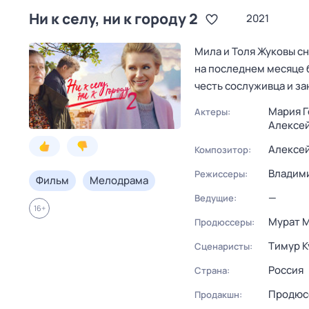
Ни к селу, ни к городу 2
2021
Мила и Толя Жуковы сн
на последнем месяце б
честь сослуживца и з
Мария Г
Актеры:
Алексе
Алексе
Композитор:
Владими
Режиссеры:
Фильм
Мелодрама
—
Ведущие:
16
+
Мурат 
Продюссеры:
Тимур К
Сценаристы:
Россия
Страна:
Продюсе
Продакшн: