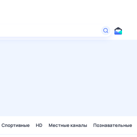
Спортивные
HD
Местные каналы
Познавательные