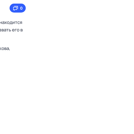
0
 находится
вать его в
кова,