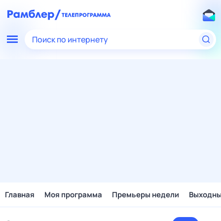
Поиск по интернету
Главная
Моя программа
Премьеры недели
Выходн