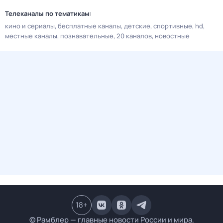
Телеканалы по тематикам:
кино и сериалы
бесплатные каналы
детские
спортивные
hd
местные каналы
познавательные
20 каналов
новостные
18
+
© Рамблер — главные новости России и мира,