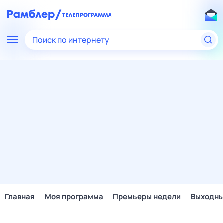
Поиск по интернету
Главная
Моя программа
Премьеры недели
Выходн