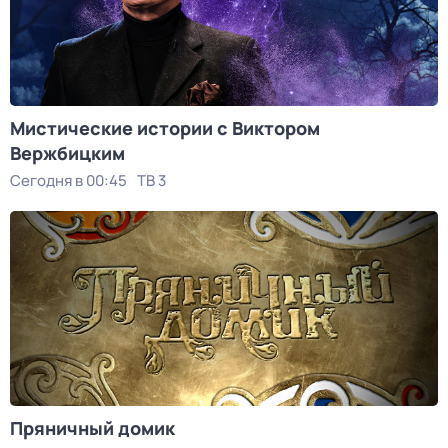
Мистические истории с Виктoром
Bержбицким
Сегодня в 00:45
ТВ 3
Пряничный домик