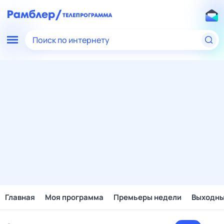
Поиск по интернету
Главная
Моя программа
Премьеры недели
Выходн