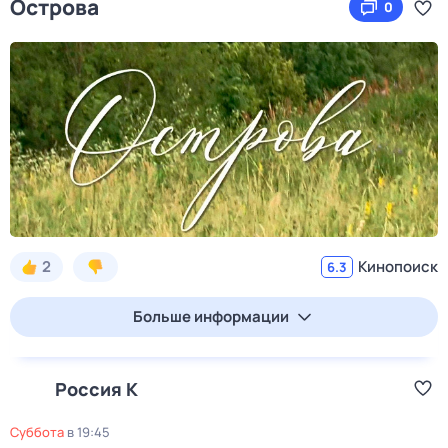
Острова
0
2
Кинопоиск
6.3
Больше информации
Россия К
суббота
в
19:45