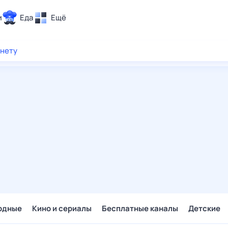
и
Еда
Ещё
Почта
рнету
ия и отдых
Поиск
Погода
ТВ-программа
и и тренды
 ситуации
 вместе
Помощь
одные
Кино и сериалы
Бесплатные каналы
Детские