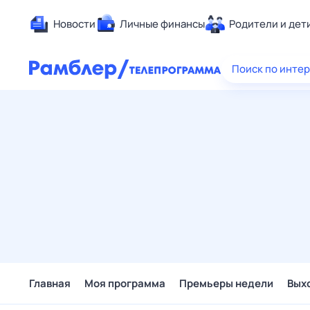
Новости
Личные финансы
Родители и дет
Здоровье
Поиск по инте
Развлечен
Дом и уют
Спорт
Карьера
Авто
Технологи
Жизненные
Сберегаем
Гороскопы
Главная
Моя программа
Премьеры недели
Вых