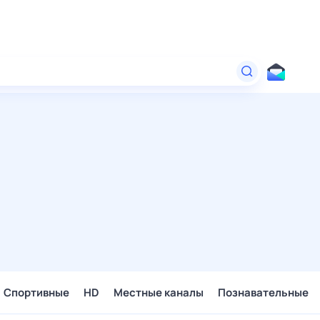
Спортивные
HD
Местные каналы
Познавательные