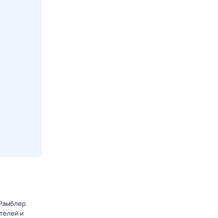
 Рамблер
телей и