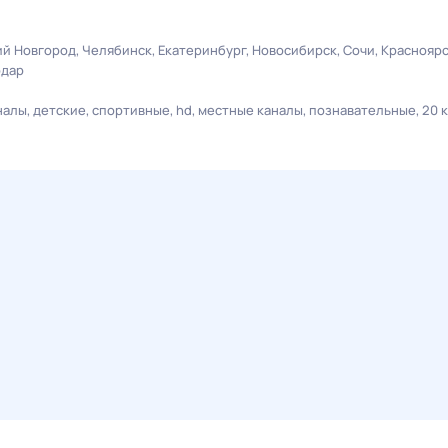
й Новгород
Челябинск
Екатеринбург
Новосибирск
Сочи
Краснояр
одар
налы
детские
спортивные
hd
местные каналы
познавательные
20 