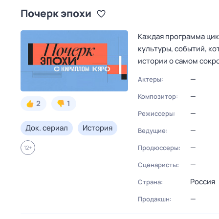
Почерк эпохи
Каждая программа цик
культуры, событий, к
истории о самом сокр
—
Актеры:
—
Композитор:
2
1
—
Режиссеры:
Док. сериал
История
—
Ведущие:
—
Продюссеры:
12
+
—
Сценаристы:
Россия
Страна:
—
Продакшн: