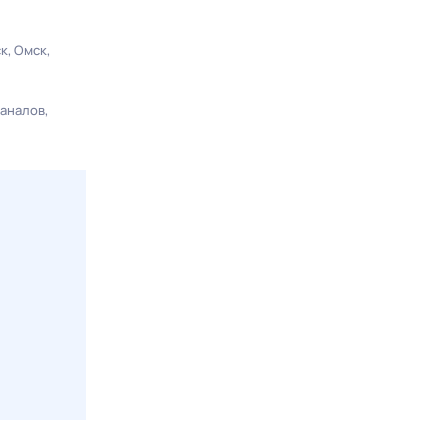
ск
Омск
каналов