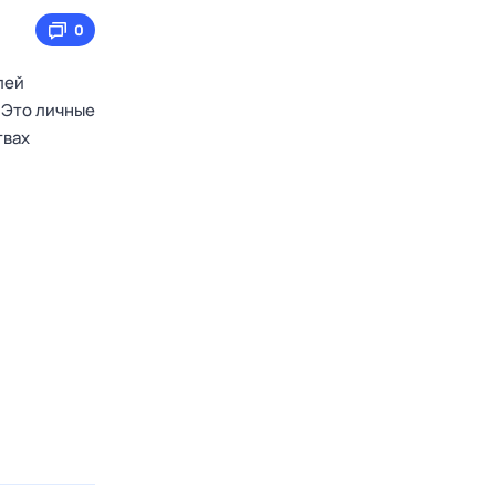
0
лей
 Это личные
твах