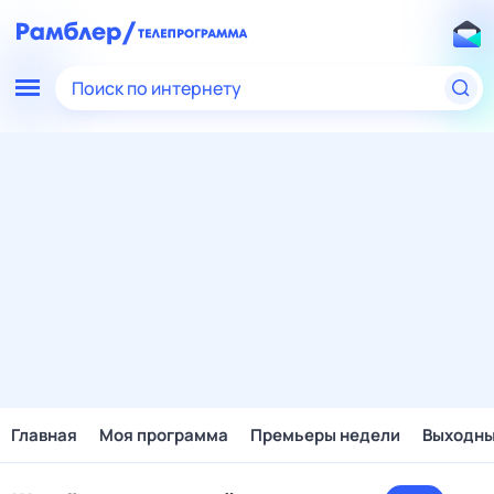
Поиск по интернету
Главная
Моя программа
Премьеры недели
Выходн