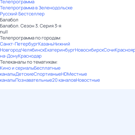
Телепрограмма
Телепрограмма в Зеленодольске
Русский Бестселлер
Балабол
Балабол. Сезон 3. Серия 3-я
null
Телепрограмма по городам:
Санкт-Петербург
Казань
Нижний
Новгород
Челябинск
Екатеринбург
Новосибирск
Сочи
Красноя
на-Дону
Краснодар
Телеканалы по тематикам:
Кино и сериалы
Бесплатные
каналы
Детские
Спортивные
HD
Местные
каналы
Познавательные
20 каналов
Новостные