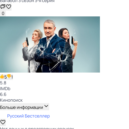
Балабол 3 сезон 3-я серия
0
5
1
5.8
IMDb
6.6
Кинопоиск
Больше информации
Русский Бестселлер
Нет данных о предстоящих сеансах