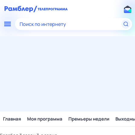
Поиск по интернету
Главная
Моя программа
Премьеры недели
Выходн