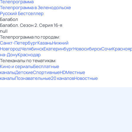
Телепрограмма
Телепрограмма в Зеленодольске
Русский Бестселлер
Балабол
Балабол. Сезон 2. Серия 16-я
null
Телепрограмма по городам:
Санкт-Петербург
Казань
Нижний
Новгород
Челябинск
Екатеринбург
Новосибирск
Сочи
Красноя
на-Дону
Краснодар
Телеканалы по тематикам:
Кино и сериалы
Бесплатные
каналы
Детские
Спортивные
HD
Местные
каналы
Познавательные
20 каналов
Новостные