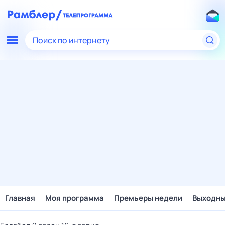
Поиск по интернету
Главная
Моя программа
Премьеры недели
Выходн