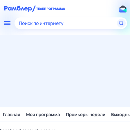
Поиск по интернету
Главная
Моя программа
Премьеры недели
Выходн