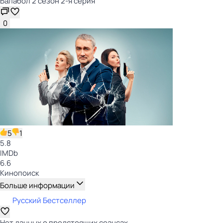
Балабол 2 сезон 2-я серия
0
5
1
5.8
IMDb
6.6
Кинопоиск
Больше информации
Русский Бестселлер
Нет данных о предстоящих сеансах