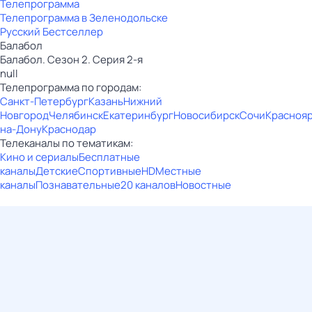
Телепрограмма
Телепрограмма в Зеленодольске
Русский Бестселлер
Балабол
Балабол. Сезон 2. Серия 2-я
null
Телепрограмма по городам:
Санкт-Петербург
Казань
Нижний
Новгород
Челябинск
Екатеринбург
Новосибирск
Сочи
Красноя
на-Дону
Краснодар
Телеканалы по тематикам:
Кино и сериалы
Бесплатные
каналы
Детские
Спортивные
HD
Местные
каналы
Познавательные
20 каналов
Новостные