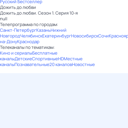
Русский Бестселлер
Дожить до любви
Дожить до любви. Сезон 1. Серия 10-я
null
Телепрограмма по городам:
Санкт-Петербург
Казань
Нижний
Новгород
Челябинск
Екатеринбург
Новосибирск
Сочи
Красноя
на-Дону
Краснодар
Телеканалы по тематикам:
Кино и сериалы
Бесплатные
каналы
Детские
Спортивные
HD
Местные
каналы
Познавательные
20 каналов
Новостные