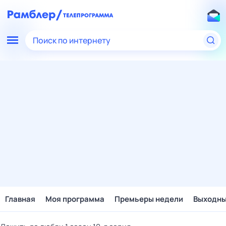
Поиск по интернету
Главная
Моя программа
Премьеры недели
Выходн