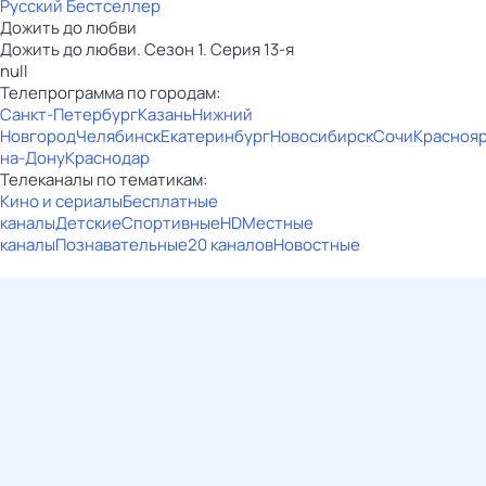
Русский Бестселлер
Дожить до любви
Дожить до любви. Сезон 1. Серия 13-я
null
Телепрограмма по городам:
Санкт-Петербург
Казань
Нижний
Новгород
Челябинск
Екатеринбург
Новосибирск
Сочи
Красноя
на-Дону
Краснодар
Телеканалы по тематикам:
Кино и сериалы
Бесплатные
каналы
Детские
Спортивные
HD
Местные
каналы
Познавательные
20 каналов
Новостные