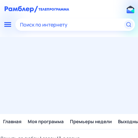
Поиск по интернету
Главная
Моя программа
Премьеры недели
Выходн