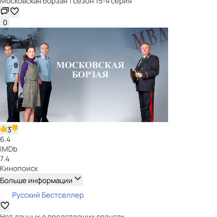
Московская борзая 1 сезон 15-я серия
0
3
6.4
IMDb
7.4
Кинопоиск
Больше информации
Русский Бестселлер
Нет данных о предстоящих сеансах