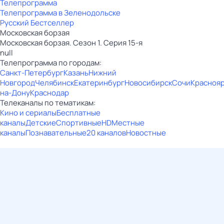
Телепрограмма
Телепрограмма в Зеленодольске
Русский Бестселлер
Московская борзая
Московская борзая. Сезон 1. Серия 15-я
null
Телепрограмма по городам:
Санкт-Петербург
Казань
Нижний
Новгород
Челябинск
Екатеринбург
Новосибирск
Сочи
Красноя
на-Дону
Краснодар
Телеканалы по тематикам:
Кино и сериалы
Бесплатные
каналы
Детские
Спортивные
HD
Местные
каналы
Познавательные
20 каналов
Новостные