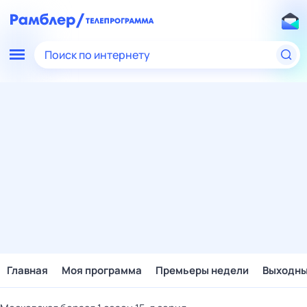
Поиск по интернету
Главная
Моя программа
Премьеры недели
Выходн