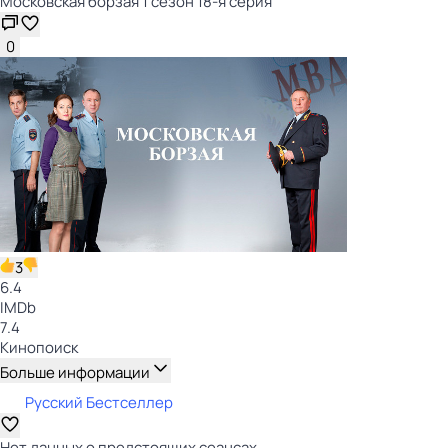
Московская борзая 1 сезон 18-я серия
0
3
6.4
IMDb
7.4
Кинопоиск
Больше информации
Русский Бестселлер
Нет данных о предстоящих сеансах