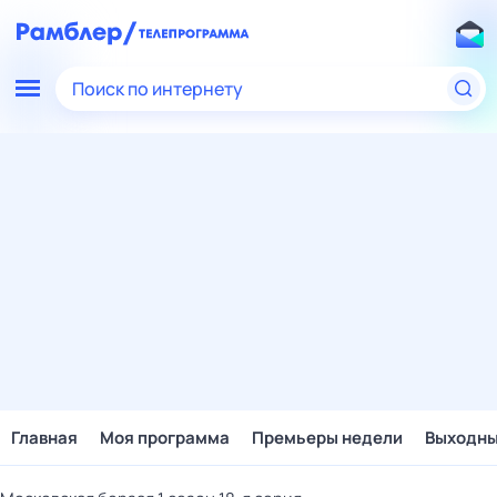
Поиск по интернету
Главная
Моя программа
Премьеры недели
Выходн