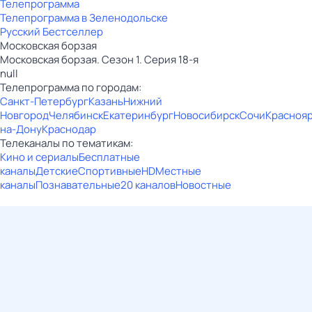
Телепрограмма
Телепрограмма в Зеленодольске
Русский Бестселлер
Московская борзая
Московская борзая. Сезон 1. Серия 18-я
null
Телепрограмма по городам:
Санкт-Петербург
Казань
Нижний
Новгород
Челябинск
Екатеринбург
Новосибирск
Сочи
Красноя
на-Дону
Краснодар
Телеканалы по тематикам:
Кино и сериалы
Бесплатные
каналы
Детские
Спортивные
HD
Местные
каналы
Познавательные
20 каналов
Новостные