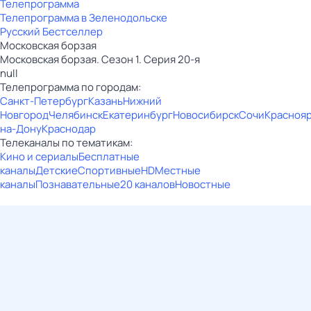
Телепрограмма
Телепрограмма в Зеленодольске
Русский Бестселлер
Московская борзая
Московская борзая. Сезон 1. Серия 20-я
null
Телепрограмма по городам:
Санкт-Петербург
Казань
Нижний
Новгород
Челябинск
Екатеринбург
Новосибирск
Сочи
Красноя
на-Дону
Краснодар
Телеканалы по тематикам:
Кино и сериалы
Бесплатные
каналы
Детские
Спортивные
HD
Местные
каналы
Познавательные
20 каналов
Новостные