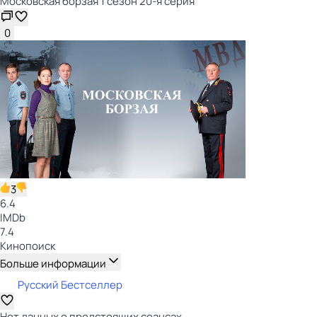
Московская борзая 1 сезон 20-я серия
0
3
6.4
IMDb
7.4
Кинопоиск
Больше информации
Русский Бестселлер
Нет данных о предстоящих сеансах