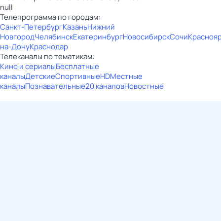
null
Телепрограмма по городам:
Санкт-Петербург
Казань
Нижний
Новгород
Челябинск
Екатеринбург
Новосибирск
Сочи
Красноя
на-Дону
Краснодар
Телеканалы по тематикам:
Кино и сериалы
Бесплатные
каналы
Детские
Спортивные
HD
Местные
каналы
Познавательные
20 каналов
Новостные