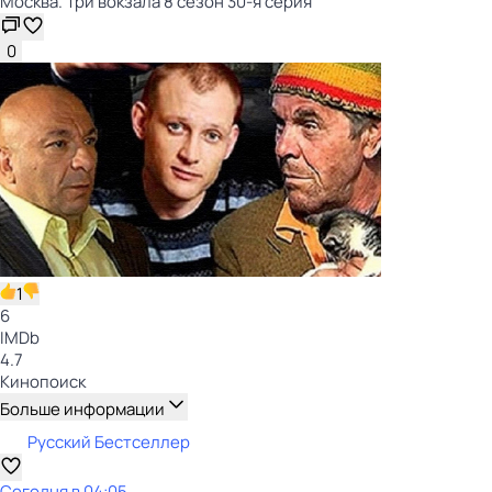
Москва. Три вокзала 8 сезон 30-я серия
0
1
6
IMDb
4.7
Кинопоиск
Больше информации
Русский Бестселлер
Сегодня в 04:05