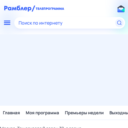
Поиск по интернету
Главная
Моя программа
Премьеры недели
Выходн