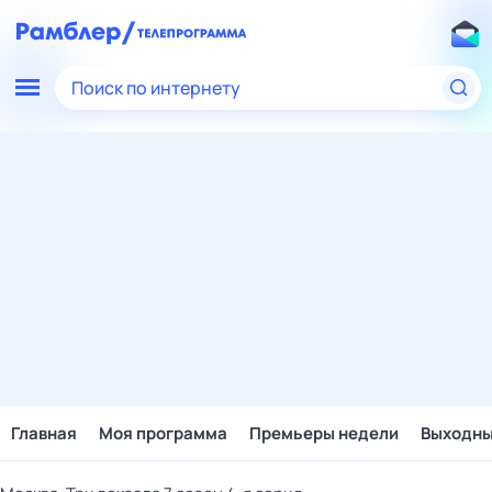
Поиск по интернету
Главная
Моя программа
Премьеры недели
Выходн