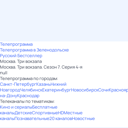
Телепрограмма
Телепрограмма в Зеленодольске
Русский Бестселлер
Москва. Три вокзала
Москва. Три вокзала. Сезон 7. Серия 4-я
null
Телепрограмма по городам:
Санкт-Петербург
Казань
Нижний
Новгород
Челябинск
Екатеринбург
Новосибирск
Сочи
Красноя
на-Дону
Краснодар
Телеканалы по тематикам:
Кино и сериалы
Бесплатные
каналы
Детские
Спортивные
HD
Местные
каналы
Познавательные
20 каналов
Новостные