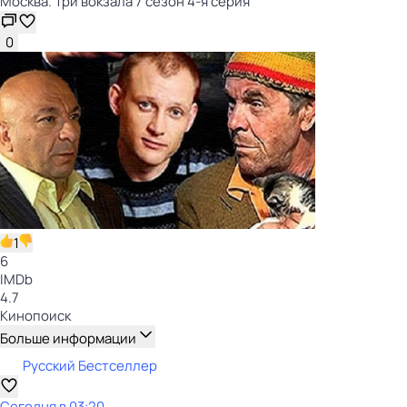
Москва. Три вокзала 7 сезон 4-я серия
0
1
6
IMDb
4.7
Кинопоиск
Больше информации
Русский Бестселлер
Сегодня в 03:20