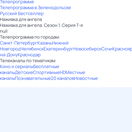
Телепрограмма
Телепрограмма в Зеленодольске
Русский Бестселлер
Наживка для ангела
Наживка для ангела. Сезон 1. Серия 7-я
null
Телепрограмма по городам:
Санкт-Петербург
Казань
Нижний
Новгород
Челябинск
Екатеринбург
Новосибирск
Сочи
Красноя
на-Дону
Краснодар
Телеканалы по тематикам:
Кино и сериалы
Бесплатные
каналы
Детские
Спортивные
HD
Местные
каналы
Познавательные
20 каналов
Новостные