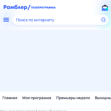
Поиск по интернету
Главная
Моя программа
Премьеры недели
Выходн