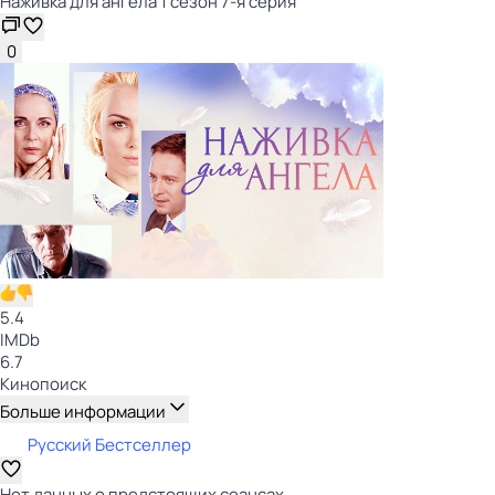
Наживка для ангела 1 сезон 7-я серия
0
5.4
IMDb
6.7
Кинопоиск
Больше информации
Русский Бестселлер
Нет данных о предстоящих сеансах