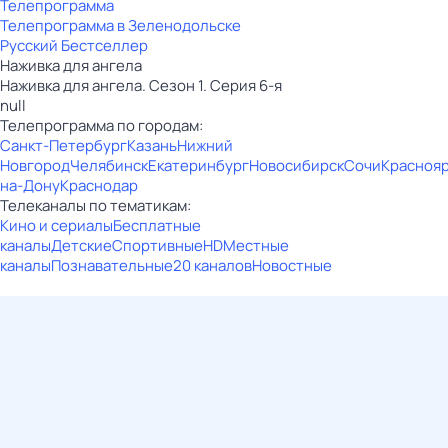
Телепрограмма
Телепрограмма в Зеленодольске
Русский Бестселлер
Наживка для ангела
Наживка для ангела. Сезон 1. Серия 6-я
null
Телепрограмма по городам:
Санкт-Петербург
Казань
Нижний
Новгород
Челябинск
Екатеринбург
Новосибирск
Сочи
Красноя
на-Дону
Краснодар
Телеканалы по тематикам:
Кино и сериалы
Бесплатные
каналы
Детские
Спортивные
HD
Местные
каналы
Познавательные
20 каналов
Новостные