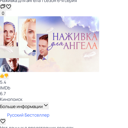
Наживка для ангела 1 сезон 6-я серия
0
5.4
IMDb
6.7
Кинопоиск
Больше информации
Русский Бестселлер
Нет данных о предстоящих сеансах