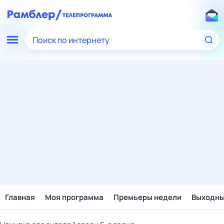
Поиск по интернету
Главная
Моя программа
Премьеры недели
Выходн