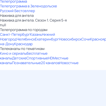
Телепрограмма
Телепрограмма в Зеленодольске
Русский Бестселлер
Наживка для ангела
Наживка для ангела. Сезон 1. Серия 5-я
null
Телепрограмма по городам:
Санкт-Петербург
Казань
Нижний
Новгород
Челябинск
Екатеринбург
Новосибирск
Сочи
Красноя
на-Дону
Краснодар
Телеканалы по тематикам:
Кино и сериалы
Бесплатные
каналы
Детские
Спортивные
HD
Местные
каналы
Познавательные
20 каналов
Новостные