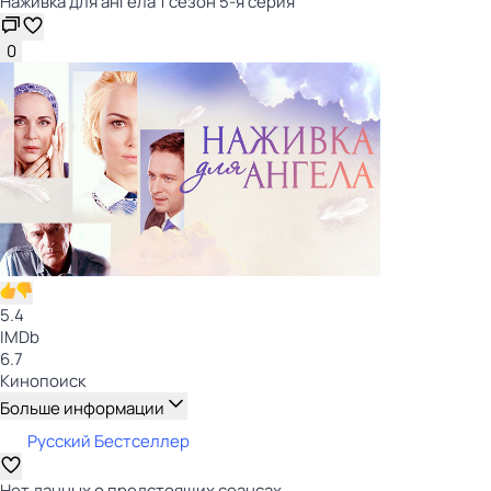
Наживка для ангела 1 сезон 5-я серия
0
5.4
IMDb
6.7
Кинопоиск
Больше информации
Русский Бестселлер
Нет данных о предстоящих сеансах