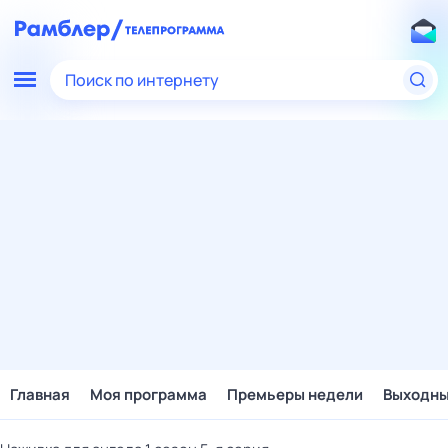
Поиск по интернету
Главная
Моя программа
Премьеры недели
Выходн