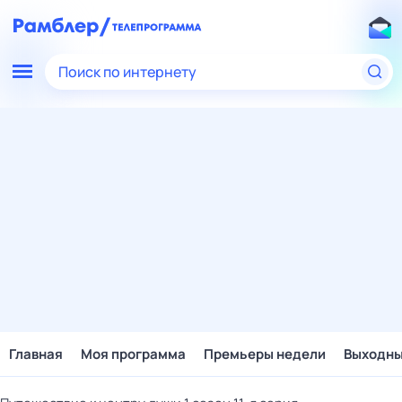
Поиск по интернету
Главная
Моя программа
Премьеры недели
Выходн