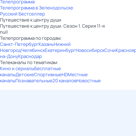
Телепрограмма
Телепрограмма в Зеленодольске
Русский Бестселлер
Путешествие к центру души
Путешествие к центру души. Сезон 1. Серия 11-я
null
Телепрограмма по городам:
Санкт-Петербург
Казань
Нижний
Новгород
Челябинск
Екатеринбург
Новосибирск
Сочи
Красноя
на-Дону
Краснодар
Телеканалы по тематикам:
Кино и сериалы
Бесплатные
каналы
Детские
Спортивные
HD
Местные
каналы
Познавательные
20 каналов
Новостные