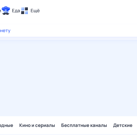
и
Еда
Ещё
Почта
рнету
ия и отдых
Поиск
Погода
ТВ-программа
и и тренды
 ситуации
 вместе
Помощь
одные
Кино и сериалы
Бесплатные каналы
Детские