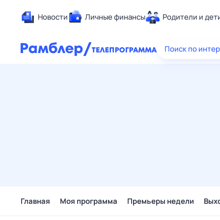
Новости
Личные финансы
Родители и дет
Здоровье
Поиск по инте
Развлечен
Дом и уют
Спорт
Карьера
Авто
Технологи
Жизненные
Сберегаем
Гороскопы
Главная
Моя программа
Премьеры недели
Вых