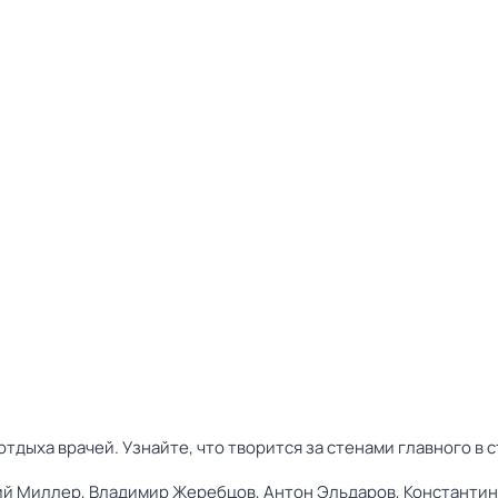
отдыха врачей. Узнайте, что творится за стенами главного в
ий Миллер,
Владимир Жеребцов,
Антон Эльдаров,
Константи