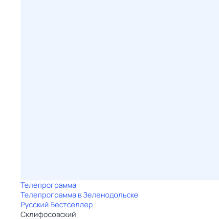
Телепрограмма
Телепрограмма в Зеленодольске
Русский Бестселлер
Склифосовский