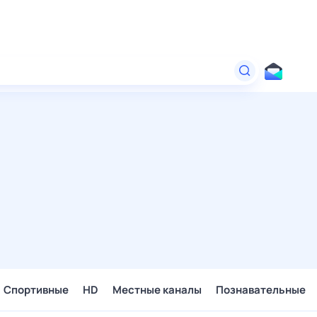
Спортивные
HD
Местные каналы
Познавательные