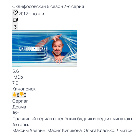
Склифосовский 5 сезон 7-я серия
2012
—
по н.в.
3
5.6
IMDb
7.9
Кинопоиск
8
3
Сериал
Драма
16
+
Правдивый сериал о нелёгких буднях и редких минутах 
Актеры:
Максим Аверин,
Мария Куликова,
Ольга Красько,
Дмитр