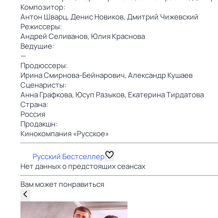
Композитор:
Антон Шварц,
Денис Новиков,
Дмитрий Чижевский
Режиссеры:
Андрей Селиванов,
Юлия Краснова
Ведущие:
—
Продюссеры:
Ирина Смирнова-Бейнарович,
Александр Кушаев
Сценаристы:
Анна Графкова,
Юсуп Разыков,
Екатерина Тирдатова
Страна:
Россия
Продакшн:
Кинокомпания «Русское»
Русский Бестселлер
Нет данных о предстоящих сеансах
Вам может понравиться