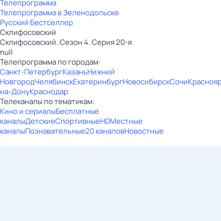
Телепрограмма
Телепрограмма в Зеленодольске
Русский Бестселлер
Склифосовский
Склифосовский. Сезон 4. Серия 20-я
null
Телепрограмма по городам:
Санкт-Петербург
Казань
Нижний
Новгород
Челябинск
Екатеринбург
Новосибирск
Сочи
Красноя
на-Дону
Краснодар
Телеканалы по тематикам:
Кино и сериалы
Бесплатные
каналы
Детские
Спортивные
HD
Местные
каналы
Познавательные
20 каналов
Новостные