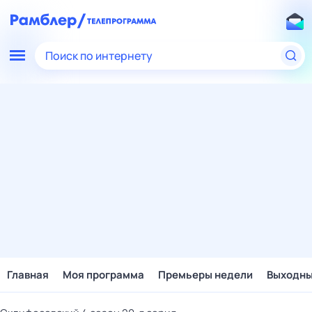
Поиск по интернету
Главная
Моя программа
Премьеры недели
Выходн