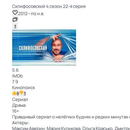
Склифосовский 4 сезон 22-я серия
2012
—
по н.в.
3
5.6
IMDb
7.9
Кинопоиск
8
3
Сериал
Драма
16
+
Правдивый сериал о нелёгких буднях и редких минутах 
Актеры:
Максим Аверин,
Мария Куликова,
Ольга Красько,
Дмитр