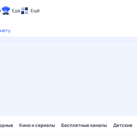
и
Еда
Ещё
Почта
рнету
ия и отдых
Поиск
Погода
ТВ-программа
и и тренды
 ситуации
 вместе
Помощь
одные
Кино и сериалы
Бесплатные каналы
Детские