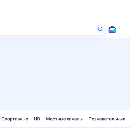
Спортивные
HD
Местные каналы
Познавательные