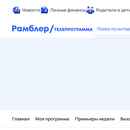
Новости
Личные финансы
Родители и дет
Здоровье
Поиск по инте
Развлечен
Дом и уют
Спорт
Карьера
Авто
Технологи
Жизненные
Сберегаем
Гороскопы
Главная
Моя программа
Премьеры недели
Вых