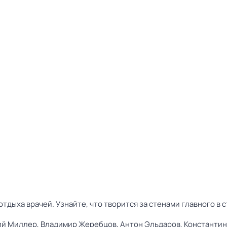
отдыха врачей. Узнайте, что творится за стенами главного в
ий Миллер,
Владимир Жеребцов,
Антон Эльдаров,
Константи