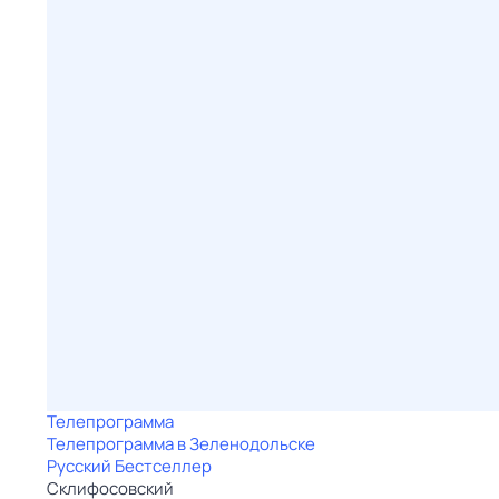
Телепрограмма
Телепрограмма в Зеленодольске
Русский Бестселлер
Склифосовский