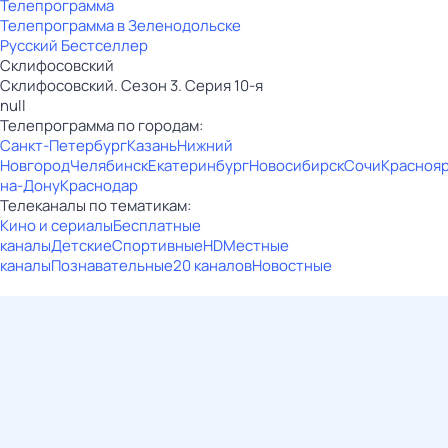
Телепрограмма
Телепрограмма в Зеленодольске
Русский Бестселлер
Склифосовский
Склифосовский. Сезон 3. Серия 10-я
null
Телепрограмма по городам:
Санкт-Петербург
Казань
Нижний
Новгород
Челябинск
Екатеринбург
Новосибирск
Сочи
Красноя
на-Дону
Краснодар
Телеканалы по тематикам:
Кино и сериалы
Бесплатные
каналы
Детские
Спортивные
HD
Местные
каналы
Познавательные
20 каналов
Новостные