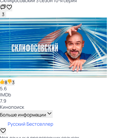
Склифосовский 3 сезон 10-я серия
3
8
3
5.6
IMDb
7.9
Кинопоиск
Больше информации
Русский Бестселлер
Нет данных о предстоящих сеансах