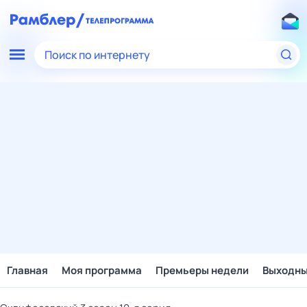
Поиск по интернету
Главная
Моя программа
Премьеры недели
Выходн